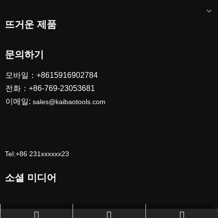
뜨거운 제품
Festool 유형 6 인치 둥근 샌더 패드
문의하기
모바일：+8615916902784
1
2
»
전화：+86-769-23053681
이메일:
sales@kaibaotools.com
뜨거운 판매 공기 도구
Tel:+86 231xxxxxx23
소셜 미디어
sales@kaibaotools.com
+86-769-23053681
111111111