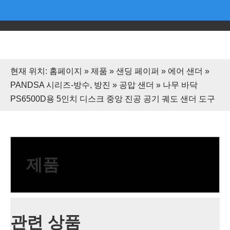
현재 위치:
홈페이지
»
제품
»
샌딩 페이퍼
»
에어 샌더
»
PANDSA 시리즈-방수, 방진
»
공압 샌더
»
나무 바닥
PS6500D용 5인치 디스크 중앙 진공 공기 궤도 샌더 도구
제품
관련 상품